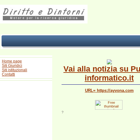
Home page
Siti Giuridici
Vai alla notizia su P
Siti istituzionali
Contatti
informatico.it
URL= https://ayvona.com
?