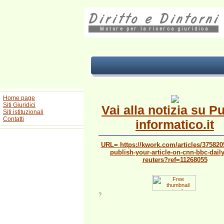
Home page
Siti Giuridici
Vai alla notizia su P
Siti istituzionali
Contatti
informatico.it
URL= https://kwork.com/articles/3758205
publish-your-article-on-cnn-bbc-dail
reuters?ref=11268055
?