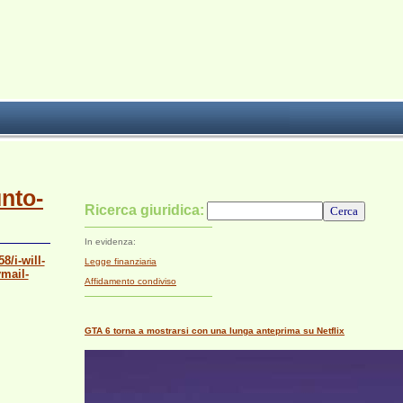
unto-
Ricerca giuridica:
In evidenza:
8/i-will-
Legge finanziaria
ymail-
Affidamento condiviso
GTA 6 torna a mostrarsi con una lunga anteprima su Netflix