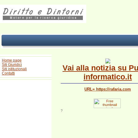
Home page
Siti Giuridici
Vai alla notizia su P
Siti istituzionali
Contatti
informatico.it
URL= https://rafaria.com
?