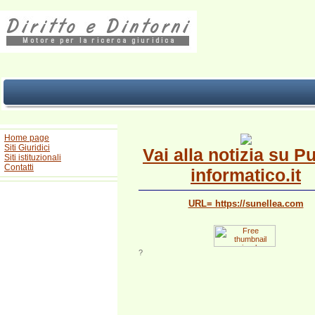
Home page
Siti Giuridici
Vai alla notizia su P
Siti istituzionali
Contatti
informatico.it
URL= https://sunellea.com
?